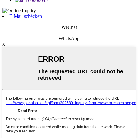
E-Mail schécken
WeChat
WhatsApp
x