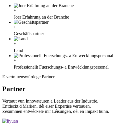
+
Joer Erfahrung an der Branche
+
Geschäftspartner
+
Land
+
Professionellt Fuerschungs- a Entwécklungspersonal
E vertrauenswürdege Partner
Partner
Vertraut vun Innovateuren a Leader aus der Industrie.
Entdeckt d'Marken, déi eiser Expertise vertrauen.
Zesummen entwéckele mir Léisungen, déi en Impakt hunn.