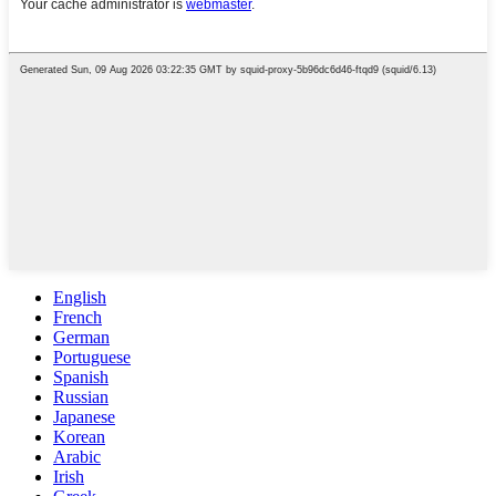
English
French
German
Portuguese
Spanish
Russian
Japanese
Korean
Arabic
Irish