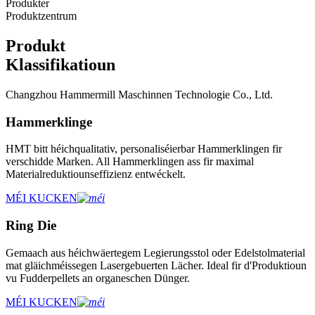
Produkter
Produktzentrum
Produkt
Klassifikatioun
Changzhou Hammermill Maschinnen Technologie Co., Ltd.
Hammerklinge
HMT bitt héichqualitativ, personaliséierbar Hammerklingen fir
verschidde Marken. All Hammerklingen ass fir maximal
Materialreduktiounseffizienz entwéckelt.
MÉI KUCKEN
Ring Die
Gemaach aus héichwäertegem Legierungsstol oder Edelstolmaterial
mat gläichméissegen Lasergebuerten Lächer. Ideal fir d'Produktioun
vu Fudderpellets an organeschen Dünger.
MÉI KUCKEN