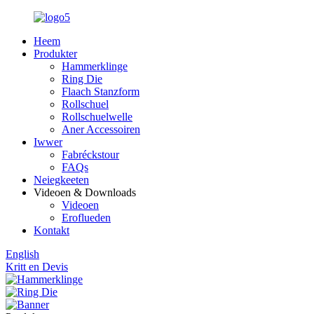
Heem
Produkter
Hammerklinge
Ring Die
Flaach Stanzform
Rollschuel
Rollschuelwelle
Aner Accessoiren
Iwwer
Fabréckstour
FAQs
Neiegkeeten
Videoen & Downloads
Videoen
Eroflueden
Kontakt
English
Kritt en Devis