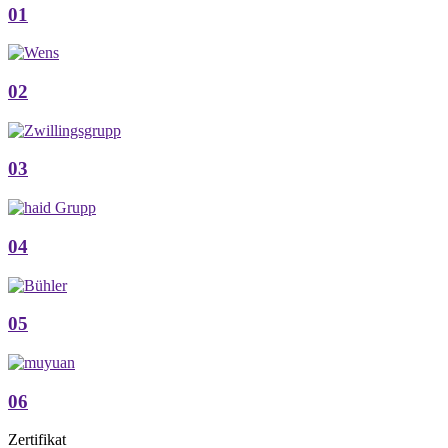
01
02
03
04
05
06
Zertifikat