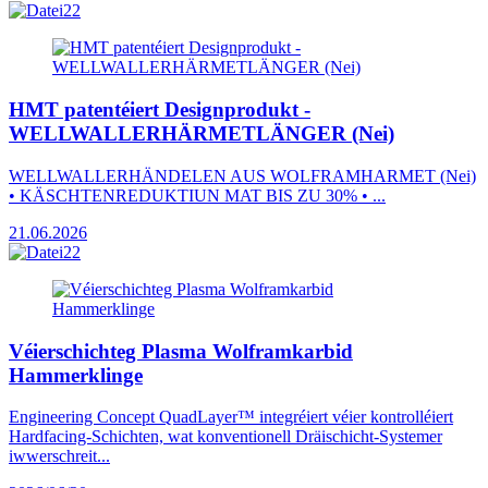
HMT patentéiert Designprodukt -
WELLWALLERHÄRMETLÄNGER (Nei)
WELLWALLERHÄNDELEN AUS WOLFRAMHARMET (Nei)
• KÄSCHTENREDUKTIUN MAT BIS ZU 30% • ...
21.06.2026
Véierschichteg Plasma Wolframkarbid
Hammerklinge
Engineering Concept QuadLayer™ integréiert véier kontrolléiert
Hardfacing-Schichten, wat konventionell Dräischicht-Systemer
iwwerschreit...