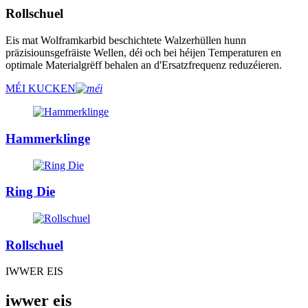
Rollschuel
Eis mat Wolframkarbid beschichtete Walzerhüllen hunn
präzisiounsgefräiste Wellen, déi och bei héijen Temperaturen en
optimale Materialgrëff behalen an d'Ersatzfrequenz reduzéieren.
MÉI KUCKEN
Hammerklinge
Ring Die
Rollschuel
IWWER EIS
iwwer eis