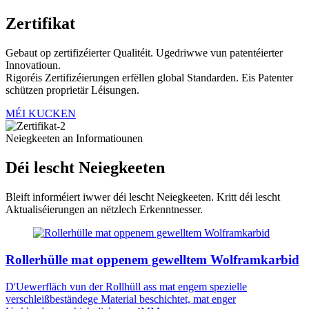
Zertifikat
Gebaut op zertifizéierter Qualitéit. Ugedriwwe vun patentéierter
Innovatioun.
Rigoréis Zertifizéierungen erfëllen global Standarden. Eis Patenter
schützen proprietär Léisungen.
MÉI KUCKEN
Neiegkeeten an Informatiounen
Déi lescht Neiegkeeten
Bleift informéiert iwwer déi lescht Neiegkeeten. Kritt déi lescht
Aktualiséierungen an nëtzlech Erkenntnesser.
Rollerhülle mat oppenem gewelltem Wolframkarbid
D'Uewerfläch vun der Rollhüll ass mat engem spezielle
verschleißbeständege Material beschichtet, mat enger