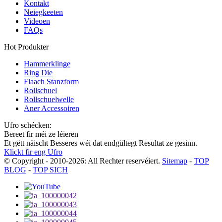
Kontakt
Neiegkeeten
Videoen
FAQs
Hot Produkter
Hammerklinge
Ring Die
Flaach Stanzform
Rollschuel
Rollschuelwelle
Aner Accessoiren
Ufro schécken:
Bereet fir méi ze léieren
Et gëtt näischt Besseres wéi dat endgültegt Resultat ze gesinn.
Klickt fir eng Ufro
© Copyright - 2010-2026: All Rechter reservéiert.
Sitemap
-
TOP
BLOG
-
TOP SICH