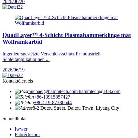
2026/06/20
QuadLayer™ 4-Schicht Plasmahammerklinge mat
Wolframkarbid
Ingenieursgestëtzte Verschleissschutz fir industriell
Schleifapplikatiounen ...
2026/06/19
Kontaktéiert eis
michael@hammtech.com hammtech@163.com
+86-13915857427
+86-519-87386644
8-2 Dutou Street, Daitou Town, Liyang City
Schnelllinks
Iwwer
Fabréckstour