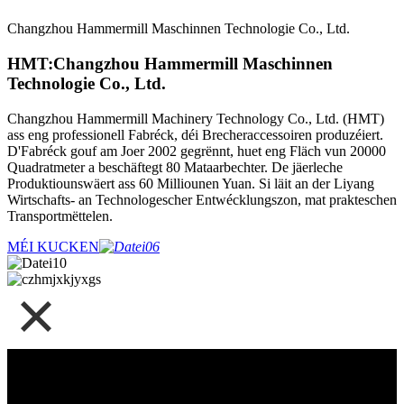
Changzhou Hammermill Maschinnen Technologie Co., Ltd.
HMT:
Changzhou Hammermill Maschinnen
Technologie Co., Ltd.
Changzhou Hammermill Machinery Technology Co., Ltd. (HMT)
ass eng professionell Fabréck, déi Brecheraccessoiren produzéiert.
D'Fabréck gouf am Joer 2002 gegrënnt, huet eng Fläch vun 20000
Quadratmeter a beschäftegt 80 Mataarbechter. De jäerleche
Produktiounswäert ass 60 Milliounen Yuan. Si läit an der Liyang
Wirtschafts- an Technologescher Entwécklungszon, mat prakteschen
Transportmëttelen.
MÉI KUCKEN