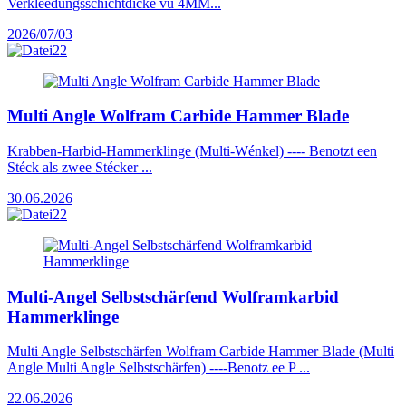
Verkleedungsschichtdicke vu 4MM...
2026/07/03
Multi Angle Wolfram Carbide Hammer Blade
Krabben-Harbid-Hammerklinge (Multi-Wénkel) ---- Benotzt een
Stéck als zwee Stécker ...
30.06.2026
Multi-Angel Selbstschärfend Wolframkarbid
Hammerklinge
Multi Angle Selbstschärfen Wolfram Carbide Hammer Blade (Multi
Angle Multi Angle Selbstschärfen) ----Benotz ee P ...
22.06.2026